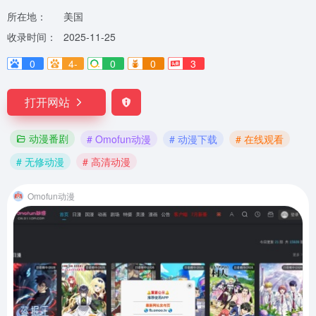
所在地：
美国
收录时间：
2025-11-25
0
4-
0
0
3
打开网站
动漫番剧
# Omofun动漫
# 动漫下载
# 在线观看
# 无修动漫
# 高清动漫
Omofun动漫