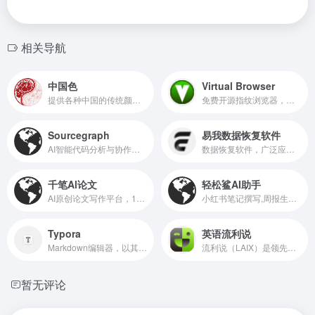
相关导航
中国色
Virtual Browser
提供各种中国的传统颜色的名称，CMYK值，RGB值，16进制表示。AI制作中国色图片和视频
免费开源指纹浏览器，旨在提供隐私保护和反指纹追踪功能。
Sourcegraph
易我数据恢复软件
AI智能代码分析与协作平台
数据恢复软件，广泛应用于各种数据丢失情况的恢复
千笔Al论文
轻松鲨AI助手
AI原创论文写作平台，10分钟产出3万字
小红书笔记撰写,周报生成器,简历模板,文章改写,命题作文,AI聊天
Typora
英语流利说
Markdown编辑器，以其简洁的界面和强大的功能而著称。
流利说（LAIX）是领先的人工智能驱动的教育科技公司。作为智能教育的倡行者，流利说拥有一支业内领先的人工智能团队，其自主研发的人工智能英语老师，基于深度学习技术，能够为每一位用户提供个性化、自适应的学习课程。
暂无评论