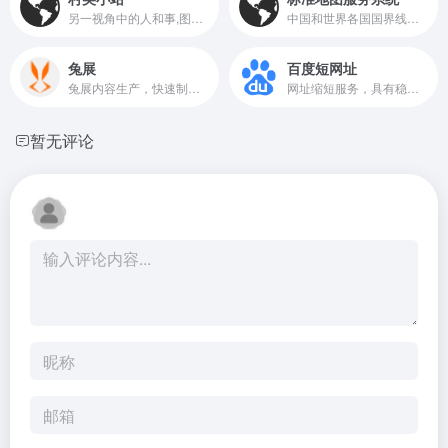
另一视角中的人和事,图片,摄影,应用工具,企业管理,质量管理,流程控制
中国和世界各国国界线画法标准编制而成，可用于新闻宣传用图、书刊报纸插图、广告展示背景图、工艺品设计底图等
兔展
百度短网址
兔展内容生产，快速制作生成微信H5活动、H5页面、短视频、抽奖、测试、助力、裂变、红包、分销、拼团等小程序、小游戏等
网址缩短服务，具有稳定、快速、安全的特点，支持批量缩短、批量短网址还原、数据报表、开放API接口等服务
暂无评论