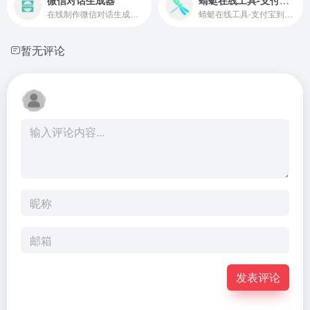
在线制作微信对话生成器和支付宝转账，可以生成微信转账、支付宝聊天、微信余额、微信零钱、微信红包、在线聊天等仿真截图，一款微商截图装逼神器
蜻蜓在线工具-支付宝到账语音：https://33tool.com/alipay_tts/
暂无评论
发表评论