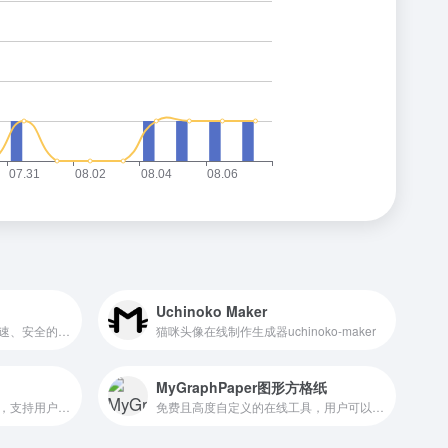
Uchinoko Maker
网址缩短服务，具有稳定、快速、安全的特点，支持批量缩短、批量短网址还原、数据报表、开放API接口等服务
猫咪头像在线制作生成器uchinoko-maker
MyGraphPaper图形方格纸
灰色执照开发的三维地图工具，支持用户自定义地图颜色、板块高度和视角
免费且高度自定义的在线工具，用户可以使用它来生成各种类型的图形方格纸和笔记纸