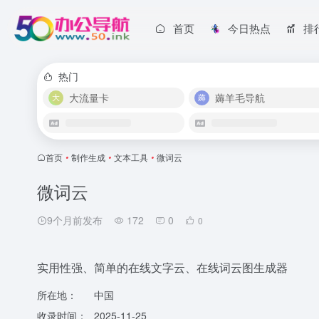
首页
今日热点
排
热门
大流量卡
薅羊毛导航
首页
•
制作生成
•
文本工具
•
微词云
微词云
9个月前发布
172
0
0
实用性强、简单的在线文字云、在线词云图生成器
所在地：
中国
收录时间：
2025-11-25