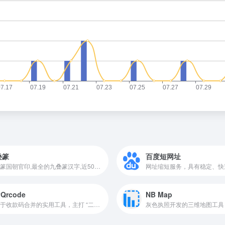
叠篆
百度短网址
九叠篆国朝官印,最全的九叠篆汉字,近5000个九叠篆汉字,并提供字形下载,在线生成转换九叠篆官印工具
yQrcode
NB Map
专注于收款码合并的实用工具，主打 “二合一收款码物理合并” 功能