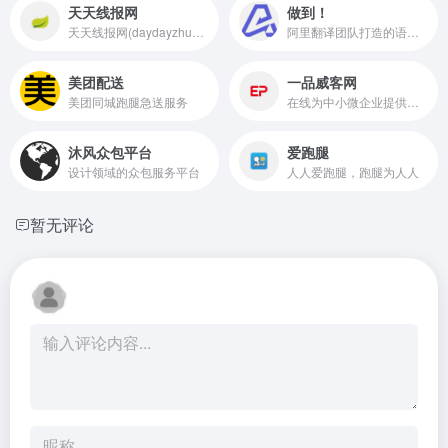
天天线报网
做到！
天天线报网(daydayzhuan.com)是一个专注于手机赚钱的网站，每天更新现金红包、话费活动、0元购商品实物等薅羊毛线报活动,为羊毛党、学生、宝妈等提供最新最优质的薅羊毛线报活动以及攻略教程，轻轻松松地赚零花钱！
阿里翻译团队打造的语言众包平台
美团配送
一品威客网
美团同城跑腿急送服务
在线为中小微企业提供专业企业服务解决方案，是威客和雇主值得信赖的威客网站。
沐风众包平台
爱跑腿
设计领域的众包服务平台
人人爱跑腿，跑腿为人人
暂无评论