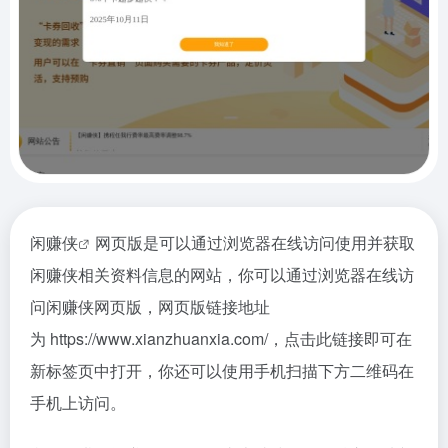
闲赚侠
网页版是可以通过浏览器在线访问使用并获取
闲赚侠相关资料信息的网站，你可以通过浏览器在线访
问闲赚侠网页版，网页版链接地址
为 https://www.xianzhuanxia.com/，点击此链接即可在
新标签页中打开，你还可以使用手机扫描下方二维码在
手机上访问。