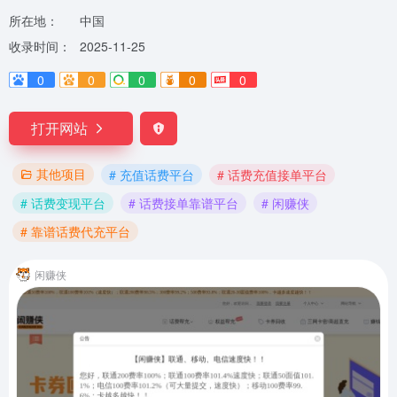
所在地：
中国
收录时间：
2025-11-25
0
0
0
0
0
打开网站
其他项目
# 充值话费平台
# 话费充值接单平台
# 话费变现平台
# 话费接单靠谱平台
# 闲赚侠
# 靠谱话费代充平台
闲赚侠