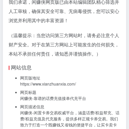
我们承诺，闲赚侠网页版已由本站编辑团队精心筛选并
人工审核，确保其安全可靠、无病毒侵扰，您可以安心
浏览并利用其中的丰富资源！
（温馨提示：当您访问第三方网站时，请务必注意个人
财产安全。对于在第三方网站上可能发生的任何损失，
本站不承担任何责任，请知悉并谨慎操作。）
网站信息
网页版地址
https://www.xianzhuanxia.com/
网页标题
闲赚侠-靠谱的话费充值接单代充平台
网页描述信息
闲赚侠-闲置卡券交易权威平台，涵盖话费/权益帮充、话
费/权益充值及代充服务，提供多样正规卡券交易。我们
致力于打造一个既赚钱又省钱的便捷平台，让买卡卖卡