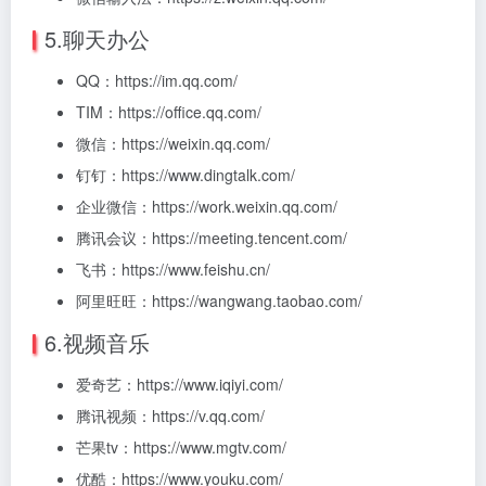
5.聊天办公
QQ：https://im.qq.com/
TIM：https://office.qq.com/
微信：https://weixin.qq.com/
钉钉：https://www.dingtalk.com/
企业微信：https://work.weixin.qq.com/
腾讯会议：https://meeting.tencent.com/
飞书：https://www.feishu.cn/
阿里旺旺：https://wangwang.taobao.com/
6.视频音乐
爱奇艺：https://www.iqiyi.com/
腾讯视频：https://v.qq.com/
芒果tv：https://www.mgtv.com/
优酷：https://www.youku.com/