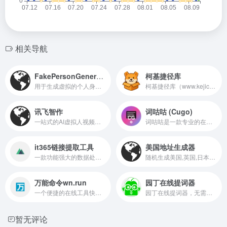
相关导航
FakePersonGenerator
柯基捷径库
用于生成虚拟的个人身份信息
柯基捷径库（www.kejicut.com）专注分享苹果iOS快捷指令与教程,提供高质量iOS捷径,快捷指令原名workflow又名捷径,苹果生态iPhone/iPad/Mac中的一款效率软件。
讯飞智作
词咕咕 (Cugo)
一站式的AI虚拟人视频制作服务
词咕咕是一款专业的在线提词器，支持智能语音跟读、录音录屏、摄像头预览、字符统计等功能，让您的演讲和视频创作更加专业流畅。无需下载安装，即开即用，是视频博主、演讲者和内容创作者的必备工具。
it365链接提取工具
美国地址生成器
一款功能强大的数据处理工具，能够从大量文本内容中查找和提取各种类型的链接
随机生成美国,英国,日本等国身份，包括姓名，地址，电话，职称，信用卡，身高，体重等信息，获取美国人信息，获取美国人地址生成器。
万能命令wn.run
园丁在线提词器
一个便捷的在线工具快捷跳转平台
园丁在线提词器，无需安装，免费无限制。适配多设备，支持文本编辑和导入TXT。一键调整字体、背景、速度，提供镜像和参考线定位。支持语音提词、全屏提词，在线录制电脑屏幕、摄像头、麦克风、系统声音。内容自动保存，快捷键操作便捷。Ctrl+D收藏，分享给朋友。立即体验，享受流畅提词。
暂无评论