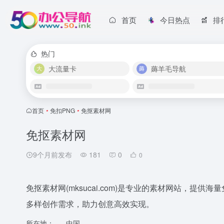
首页
今日热点
排
热门
大流量卡
薅羊毛导航
首页
•
免扣PNG
•
免抠素材网
免抠素材网
9个月前发布
181
0
0
免抠素材网(mksucai.com)是专业的素材网站，提
多样创作需求，助力创意高效实现。
所在地：
中国