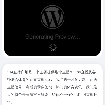
114直播广场是一个主要提供
足球直播
,nba直播及各
种综合体育的赛事直播网站，我们第一时间更新比赛的
直播信号，赛后的录像集锦，热门的体育资讯，我们最
大的特色是高清官方解说，给你不一样的
hdf114直播吧
。