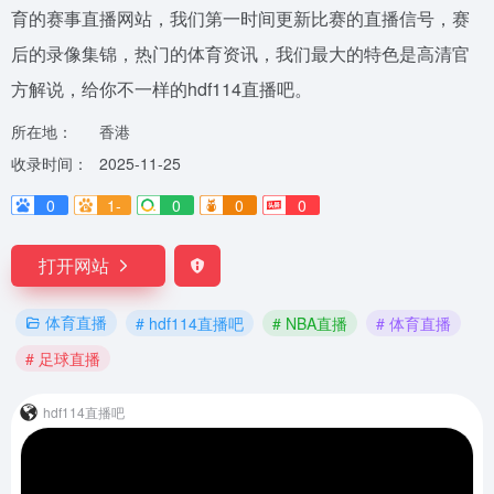
育的赛事直播网站，我们第一时间更新比赛的直播信号，赛
后的录像集锦，热门的体育资讯，我们最大的特色是高清官
方解说，给你不一样的hdf114直播吧。
所在地：
香港
收录时间：
2025-11-25
0
1-
0
0
0
打开网站
体育直播
# hdf114直播吧
# NBA直播
# 体育直播
# 足球直播
hdf114直播吧