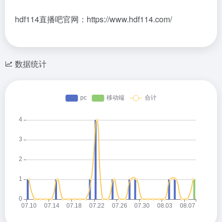
hdf114直播吧官网：https://www.hdf114.com/
数据统计