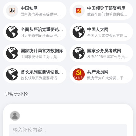
中国知网
中国领导干部资料库
面向海内外读者提供中国学术文献、外文文献、学位论文、报纸、会议、年鉴、工具书等各类资源统一检索、统一导航、在线阅读和下载服务
数百个部门和单位的现任领导干部简历信息
全面从严治党重要论述数据库
中国人大网
习近平总书记全面从严治党重要论述数据库
全国人大常委会官方网站，是全国人大及其常委会的重要舆论媒介，信息公开、服务代表、联系人民的重要平台。
国家统计局官方数据库
国家公务员考试网
由国家统计局主办，是国内极具权威性与全面性的综合性统计数据平台，在社会经济发展的诸多方面发挥着关键作用
发布2026年国家公务员考试报名时间、报名入口、报考条件、职位表、考试公告、考试大纲等国家公务员考试信息,及时提供最新的备考复习资料、备考指导
首长系列重要讲话数据库
共产党员网
首长领导系列重要讲话数据库
致力于为广大党员、干部和群众提供权威的党建资讯、丰富的学习资源，是加强党员教育管理、推进党的建设的重要网络阵地
暂无评论