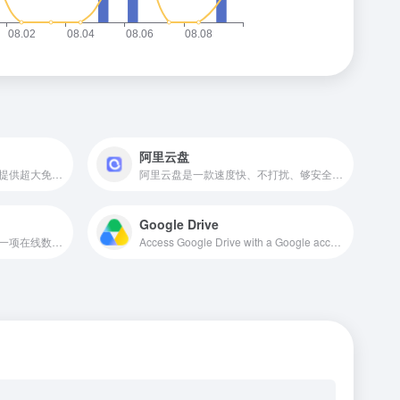
阿里云盘
微盘是一款简单易用的网盘，提供超大免费云存储空间，支持电脑、手机 等终端的文档存储、在线阅读、免费下载、同步和分享是您工作、学习、生活 的必备工具！
阿里云盘是一款速度快、不打扰、够安全、易于分享的个人网盘，欢迎你来体验。
Google Drive
小米云服务是小米公司推出的一项在线数据同步和备份服务，旨在帮助用户实现跨设备的数据同步、备份和恢复。
Access Google Drive with a Google account (for personal use) or Google Workspace account (for business use).