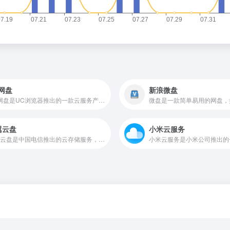
网盘
新浪微盘
UC网盘是UC浏览器推出的一款云服务产品，功能包括云存储、智能云同步、极速上传下载、文件分享、共享，通过UC网盘可随时随地使用或管理照片、文档、手机资料；支持PC、iOS。Android。
翼云盘
小米云服务
天翼云盘是中国电信推出的云存储服务，为用户提供跨平台的文件存储、备份、同步及分享服务，是国内领先的免费网盘，安全、可靠、稳定、快速。天翼云盘为用户守护数据资产。