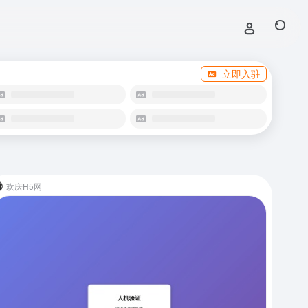
立即入驻
欢庆H5网