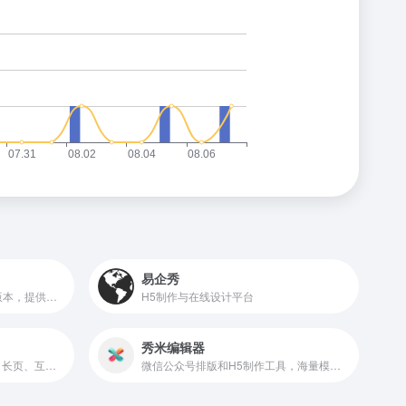
易企秀
VxEditor是iVX编辑器的在线版本，提供了一个可视化的编程环境，方便用户进行低代码/无代码开发。
H5制作与在线设计平台
秀米编辑器
海报、H5页面、问卷、文章、长页、互动、应用、画册、小游戏、抽奖、答题等多种在线营销素材，满足个人、团队、企业的各种营销活动需求
微信公众号排版和H5制作工具，海量模板素材和排版样式