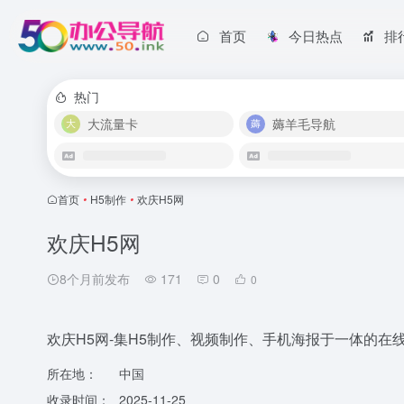
首页
今日热点
排
热门
大流量卡
薅羊毛导航
首页
•
H5制作
•
欢庆H5网
欢庆H5网
8个月前发布
171
0
0
欢庆H5网-集H5制作、视频制作、手机海报于一体的在线
所在地：
中国
收录时间：
2025-11-25