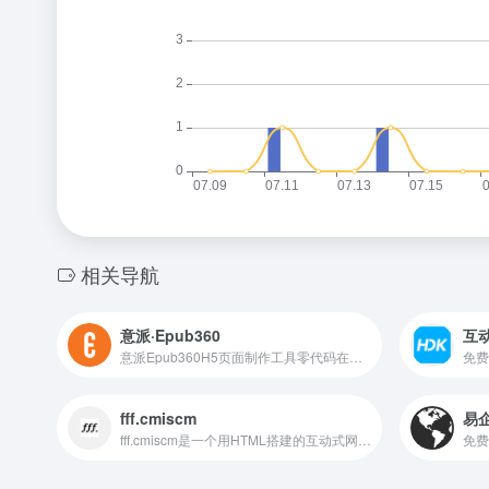
相关导航
意派·Epub360
互
意派Epub360H5页面制作工具零代码在线制作专业测试答题,视频H5,微信邀请函,H5小游戏,合成微信头像海报,表单收集,抽奖H5,招聘,节日祝福贺卡,微杂志等创意营销互动网页,并可直接微信发布
fff.cmiscm
易
fff.cmiscm是一个用HTML搭建的互动式网站，具有HTML5的强大功能。 主要功能： 1. 交互式设计：fff.cmiscm利用HTML5的强大功能，提供了丰富的交互式设计。