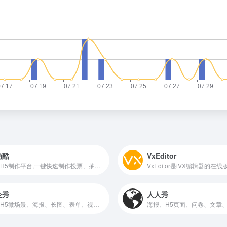
动酷
VxEditor
免费H5制作平台,一键快速制作投票、抽奖、H5场景、邀请函、喜帖请柬、报名表单、问卷调查、考试答题、现场互动等营销推广工
企秀
人人秀
免费H5微场景、海报、长图、表单、视频、互动游戏、画册、数字人、建站、小程序等制作工具及企业微信私域数字智能营销平台