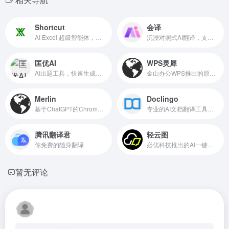
Shortcut
会译
AI Excel 超级智能体，处理复杂 Excel 任务
沉浸对照式AI翻译，支持100+语言
匡优AI
WPS灵犀
AI出题工具，快速生成各类考试题目
金山办公WPS推出的原生Office办公智能体
Merlin
Doclingo
基于ChatGPT的Chrome浏览器扩展，浏览任意网页时利用GPT
专业的AI文档翻译工具，保留原始排版
腾讯翻译君
轻云图
你免费的随身翻译
必优科技推出的AI一键生成可视化云图工具
暂无评论