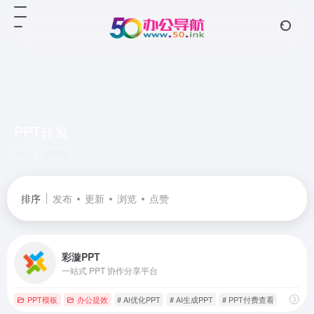
PPT转发
共 1 篇网址
排序
发布
更新
浏览
点赞
彩漩PPT
一站式 PPT 协作分享平台
PPT模板
办公提效
# AI优化PPT
# AI生成PPT
# PPT付费查看