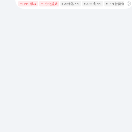
PPT模板
办公提效
# AI优化PPT
# AI生成PPT
# PPT付费查看