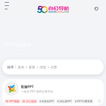
PPT历史版本
共 1 篇网址
排序
发布
更新
浏览
点赞
彩漩PPT
一站式 PPT 协作分享平台
PPT模板
办公提效
# AI优化PPT
# AI生成PPT
# PPT付费查看