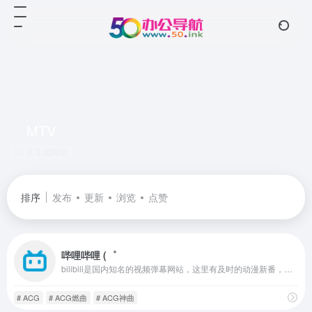
MTV
共 2 篇网址
排序
发布
更新
浏览
点赞
哔哩哔哩 (゜
bilibili是国内知名的视频弹幕网站，这里有及时的动漫新番，活跃的ACG氛围，有创意的Up主。大家可以在这里找到许多欢乐。
# ACG
# ACG燃曲
# ACG神曲