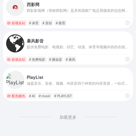
西影网
西影影视网（简称西影网）是具有国家广电总局颁发的信息网络传播视听节目许可证，由西部电影集团主办，面向全球弘扬中国影视文化的网络视听平台。西影网是以影视专业为方向，以传统文化为内核，网站内容包含60年西影历史底蕴的大量珍贵影像资料，以及具有市场化版权运营的电影、电视剧、文化、纪录片、原创、榜样、体育、旅游、教育、音乐、圈子等方向。
影视名站
# 体育
# 原创
# 教育
暴风影音
提供免费电影、电视剧、综艺、动漫、体育等视频内容的在线观看和下载
影视名站
# 免费电影
# 播放器
# 暴风
PlayList
涵盖音乐、音效、视频、AI语音四个种类的内容资源，一站式解决视频工作者的素材需求。
配色颜色
# AI
# music
# PLAYLIST
加载更多