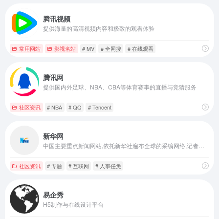
腾讯视频
提供海量的高清视频内容和极致的观看体验
常用网站
影视名站
# MV
# 全网搜
# 在线观看
腾讯网
提供国内外足球、NBA、CBA等体育赛事的直播与竞猜服务
社区资讯
# NBA
# QQ
# Tencent
新华网
中国主要重点新闻网站,依托新华社遍布全球的采编网络,记者遍布世界100多个国家和地区,地方频道分布全国31个省市自治区,每天24小时同时使用6种语言滚动发稿,权威、准确、及时播发国内外重要新闻和重大突发事件,受众覆盖200多个国家和地区,发展论坛是全球知名的中文论坛。
社区资讯
# 专题
# 互联网
# 人事任免
易企秀
H5制作与在线设计平台