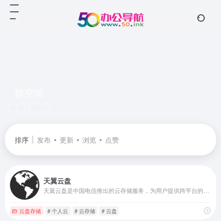
群空间
共 1 篇网址
排序
发布
更新
浏览
点赞
天翼云盘
天翼云盘是中国电信推出的云存储服务，为用户提供跨平台的文件存储、备份、同步及分享服务，是国内领先的免费网盘，安全、可靠、稳定、快速。天翼云盘为用户守护数据资产。
云盘存储
# 个人云
# 云存储
# 云盘