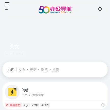
美女
共 1 篇网址
排序
发布
更新
浏览
点赞
闪萌
中文GIF搜索引擎
其他素材
# gif
# QQ
# 动图