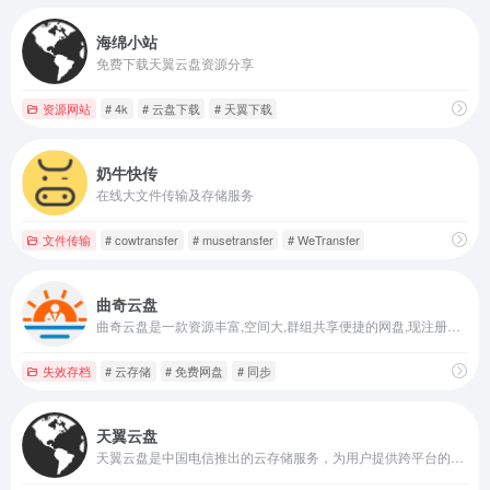
海绵小站
免费下载天翼云盘资源分享
资源网站
# 4k
# 云盘下载
# 天翼下载
奶牛快传
在线大文件传输及存储服务
文件传输
# cowtransfer
# musetransfer
# WeTransfer
曲奇云盘
曲奇云盘是一款资源丰富,空间大,群组共享便捷的网盘,现注册就送2T超大空间.网盘内容广场,汇聚各类优质资源,无论短视频,电影,广播剧,漫画总能发现你喜欢的,还能一键加群,找到组织更简单,等你来发现更多精彩.
失效存档
# 云存储
# 免费网盘
# 同步
天翼云盘
天翼云盘是中国电信推出的云存储服务，为用户提供跨平台的文件存储、备份、同步及分享服务，是国内领先的免费网盘，安全、可靠、稳定、快速。天翼云盘为用户守护数据资产。