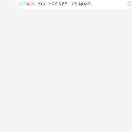
H5制作
# H5
# 公众号助手
# 可视化建站