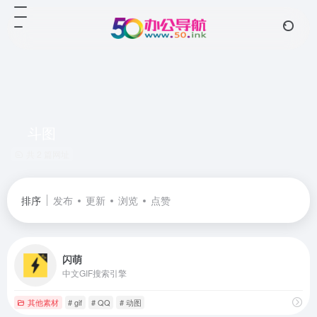
斗图
共 2 篇网址
排序
发布
更新
浏览
点赞
闪萌
中文GIF搜索引擎
其他素材
# gif
# QQ
# 动图