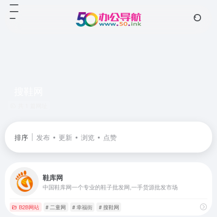
搜鞋网
共 1 篇网址
排序
发布
更新
浏览
点赞
鞋库网
中国鞋库网一个专业的鞋子批发网,一手货源批发市场
B2B网站
# 二童网
# 幸福街
# 搜鞋网