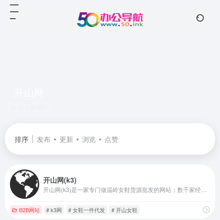
开山网
共 1 篇网址
排序
发布
更新
浏览
点赞
开山网(k3)
开山网(k3)是一家专门做温岭女鞋货源批发的网站；数千家经过严格认证筛选的女鞋生产厂家为全国各地电商卖家、批发零售商提供稳定靠谱的女鞋货源，开山网每天展示丰富的一手货源女鞋，并提供快速发布、下载，女鞋一件代发、推荐专业女鞋摄影等优质服务；为广大温岭女鞋从业者更专注做生意保驾护航
B2B网站
# k3网
# 女鞋一件代发
# 开山女鞋