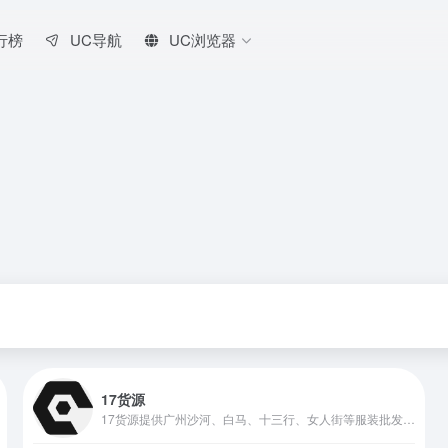
行榜
UC导航
UC浏览器
17货源
17货源提供广州沙河、白马、十三行、女人街等服装批发市场货源一件起批并支持一件代发