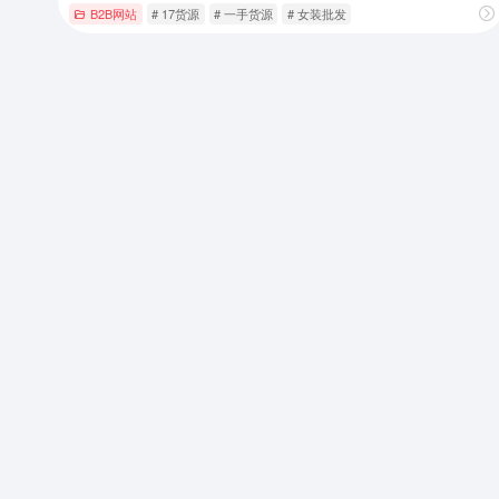
B2B网站
# 17货源
# 一手货源
# 女装批发