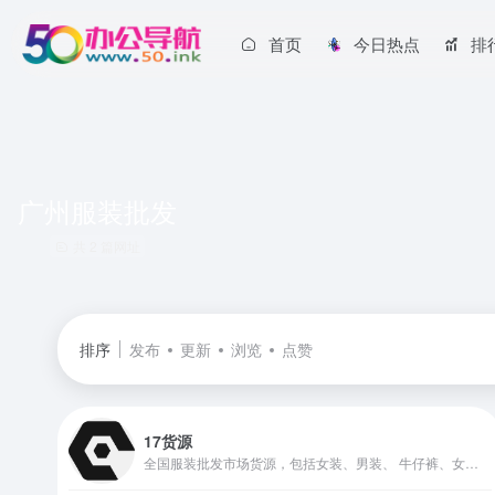
首页
今日热点
排
广州服装批发
共 2 篇网址
排序
发布
更新
浏览
点赞
17货源
全国服装批发市场货源，包括女装、男装、 牛仔裤、女鞋等一手服装货源