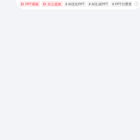
PPT模板
办公提效
# AI优化PPT
# AI生成PPT
# PPT付费查看