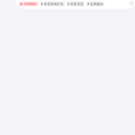
B2B网站
# 专业音响灯光
# 买卖信息
# 交易撮合