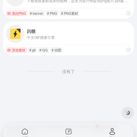
下载免抠素材就来快图网，这里为设计师提供png图片,ppt素材,ps素材,站长素材,psd素材,背景素材,水墨素材,边框素材,图标素材,花边素材,空间素材,海报素材,ppt图片素材,微信素材,p图素材,人物素材,相框素材等。下快图素材，成天下设计。
免扣PNG
# banner
# PNG
# PNG素材
闪萌
中文GIF搜索引擎
其他素材
# gif
# QQ
# 动图
没有了
Copyright © 2026
办公导航网
湘ICP备20013095号-1
湘公网安备
43010202001724