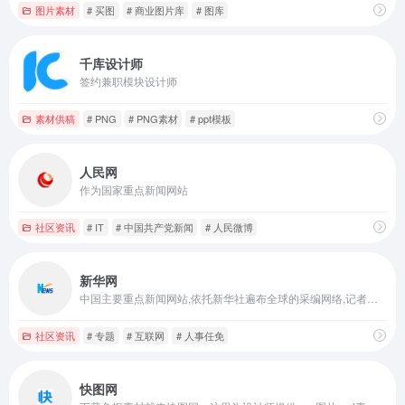
图片素材
# 买图
# 商业图片库
# 图库
千库设计师
签约兼职模块设计师
素材供稿
# PNG
# PNG素材
# ppt模板
人民网
作为国家重点新闻网站
社区资讯
# IT
# 中国共产党新闻
# 人民微博
新华网
中国主要重点新闻网站,依托新华社遍布全球的采编网络,记者遍布世界100多个国家和地区,地方频道分布全国31个省市自治区,每天24小时同时使用6种语言滚动发稿,权威、准确、及时播发国内外重要新闻和重大突发事件,受众覆盖200多个国家和地区,发展论坛是全球知名的中文论坛。
社区资讯
# 专题
# 互联网
# 人事任免
快图网