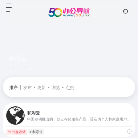
和彩云
共 1 篇网址
排序
发布
更新
浏览
点赞
和彩云
中国移动推出的一款云存储服务产品，旨在为个人和家庭用户提供安全、智能、高效的个人云存储解决方案。
云盘存储
# 和彩云