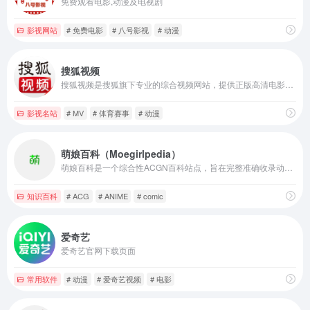
免费观看电影,动漫及电视剧
影视网站
# 免费电影
# 八号影视
# 动漫
搜狐视频
搜狐视频是搜狐旗下专业的综合视频网站，提供正版高清电影、电视剧、综艺、纪录片、动漫等。网罗最新最热新闻、娱乐资讯，同时提供免费视频空间和视频分享服务。
影视名站
# MV
# 体育赛事
# 动漫
萌娘百科（Moegirlpedia）
萌娘百科是一个综合性ACGN百科站点，旨在完整准确收录动画、漫画、游戏、文学相关内容，以及青少年间流行的事物。任何人都可自由编辑！
知识百科
# ACG
# ANIME
# comic
爱奇艺
爱奇艺官网下载页面
常用软件
# 动漫
# 爱奇艺视频
# 电影