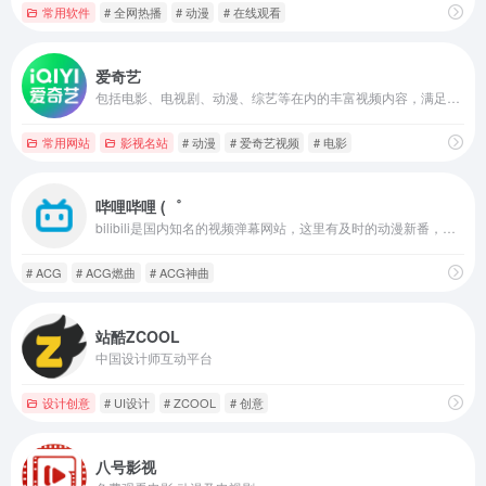
常用软件
# 全网热播
# 动漫
# 在线观看
爱奇艺
包括电影、电视剧、动漫、综艺等在内的丰富视频内容，满足不同观众的需求。
常用网站
影视名站
# 动漫
# 爱奇艺视频
# 电影
哔哩哔哩 (゜
bilibili是国内知名的视频弹幕网站，这里有及时的动漫新番，活跃的ACG氛围，有创意的Up主。大家可以在这里找到许多欢乐。
# ACG
# ACG燃曲
# ACG神曲
站酷ZCOOL
中国设计师互动平台
设计创意
# UI设计
# ZCOOL
# 创意
八号影视