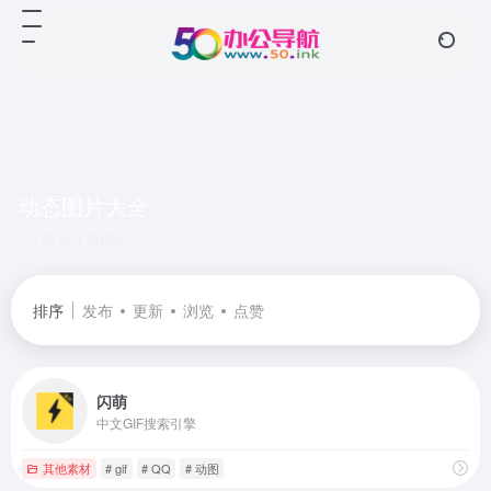
动态图片大全
共 1 篇网址
排序
发布
更新
浏览
点赞
闪萌
中文GIF搜索引擎
其他素材
# gif
# QQ
# 动图