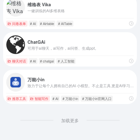
维格表 Vika
一健训练的AI多维表格
问卷表单
# AI
# Airtable
# AITable
ChatGAi
可用于ai聊天，ai写作，ai问答、生成ppt。
聊天对话
# AI
# chatgai
# 人工智能
万能小in
致力于让每个人拥有自己的AI 小模型。不止是工具,更是AI学习伙伴!
推荐工具
智能写作
# AI
# 万能小in
# 万能小in官网入口
加载更多