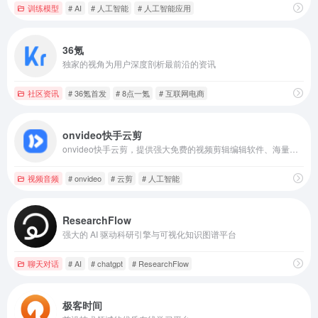
训练模型
# AI
# 人工智能
# 人工智能应用
36氪
独家的视角为用户深度剖析最前沿的资讯
社区资讯
# 36氪首发
# 8点一氪
# 互联网电商
onvideo快手云剪
onvideo快手云剪，提供强大免费的视频剪辑编辑软件、海量视频、图片、音频版权素材，帮助大型机构、企业、媒体机构、自媒体以及普通用户高效完成视频内容制作，提供在线视频编辑、视频编辑、视频封面制作、视频去抖、视频抠像、直播剪辑、云端素材库、智能语音转字幕、智能字幕转语音、团队协同、媒资管理、资源共享、团队内容审核、视频制作完成快速内容分发...
视频音频
# onvideo
# 云剪
# 人工智能
ResearchFlow
强大的 AI 驱动科研引擎与可视化知识图谱平台
聊天对话
# AI
# chatgpt
# ResearchFlow
极客时间