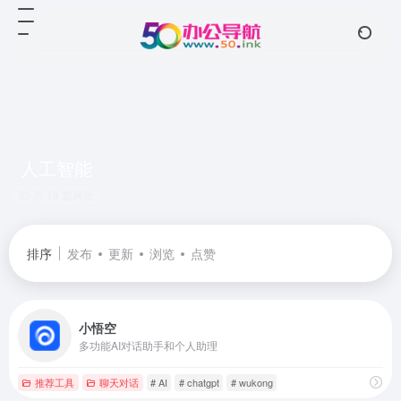
人工智能
共 19 篇网址
排序
发布
更新
浏览
点赞
小悟空
多功能AI对话助手和个人助理
推荐工具
聊天对话
# AI
# chatgpt
# wukong