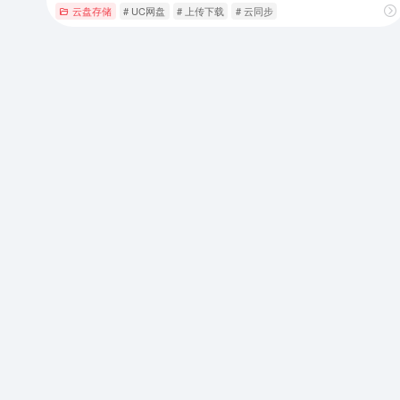
云盘存储
# UC网盘
# 上传下载
# 云同步