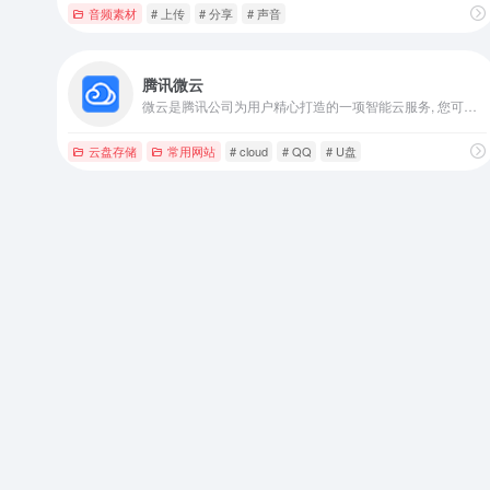
音频素材
# 上传
# 分享
# 声音
腾讯微云
微云是腾讯公司为用户精心打造的一项智能云服务, 您可以通过微云方便地在手机和电脑之间同步文件、推送照片和传输数据。
云盘存储
常用网站
# cloud
# QQ
# U盘