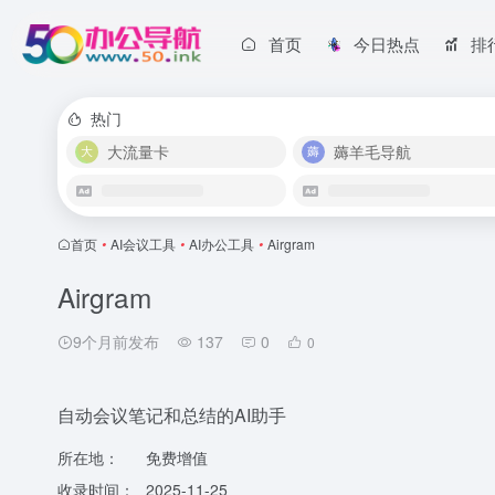
首页
今日热点
排
热门
大流量卡
薅羊毛导航
首页
•
AI会议工具
•
AI办公工具
•
Airgram
Airgram
9个月前发布
137
0
0
自动会议笔记和总结的AI助手
所在地：
免费增值
收录时间：
2025-11-25