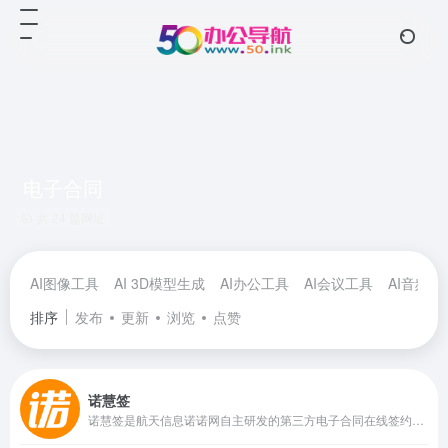
电子合同
共 24 篇网址
AI图像工具
AI 3D模型生成
AI办公工具
AI会议工具
AI音频工
排序
发布
更新
浏览
点赞
诺慧签
诺慧签是航天信息诺诺网自主研发的第三方电子合同在线签约平台,提供在线电子签名,电子签章,电子合同管理,电子合同怎么签,电子版签署协议等全生态服务,可应用于电子劳动合同,房屋交易合同,商务合作合同等场景。