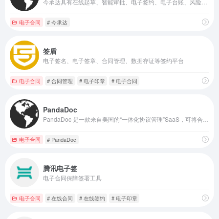
今承达具有在线起草、智能审批、电子签约、电子台账、风险预警、文件比对、模板控制、合同档案等功能。开放集成，实现合同数据与业务数据融合，让合同数据支撑业务发展
电子合同
# 今承达
签盾
电子签名、电子签章、合同管理、数据存证等签约平台
电子合同
# 合同管理
# 电子印章
# 电子合同
PandaDoc
PandaDoc 是一款来自美国的“一体化协议管理”SaaS，可将合同、报价、发票等文档从起草、协作、电子签署到收款与数据分析全部打通
电子合同
# PandaDoc
腾讯电子签
电子合同保障签署工具
电子合同
# 在线合同
# 在线签约
# 电子印章