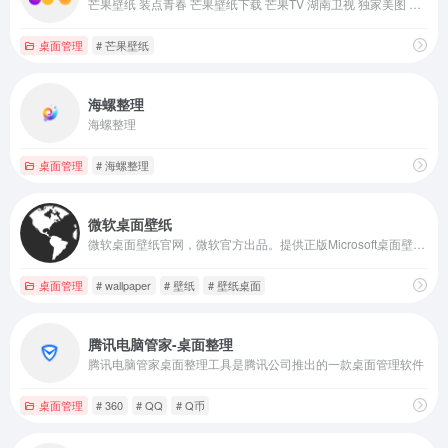
芒果壁纸 装点青春 芒果壁纸下载 芒果TV 湖南卫视 独家美图 随心更换 中国官箴 第二季 小巷人家 再见爱人4 花儿与少年第六季 下一战歌手 你好星期六 锦绣安宁 中餐厅第八季 披荆斩棘第四季 密室大逃脱第六季 唯美 自然 漫画 油画 动物 拾忆长安明月几时有 都市喵奇谭 动物王国 星武神诀 动漫
桌面管理
# 芒果壁纸
海螺整理
海螺整理
桌面管理
# 海螺整理
微软桌面壁纸
微软桌面壁纸官网，微软官方出品。提供正版Microsoft桌面壁纸下载。海量壁纸图片，精美动态壁纸，锁屏桌面时钟，世界之美，一屏幕即达
桌面管理
# wallpaper
# 壁纸
# 壁纸桌面
腾讯电脑管家-桌面整理
腾讯电脑管家桌面整理工具是腾讯公司推出的一款桌面管理软件
桌面管理
# 360
# QQ
# Q币