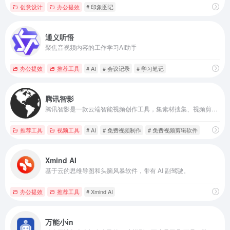
创意设计
办公提效
# 印象图记
通义听悟
聚焦音视频内容的工作学习AI助手
办公提效
推荐工具
# AI
# 会议记录
# 学习笔记
腾讯智影
腾讯智影是一款云端智能视频创作工具，集素材搜集、视频剪辑、渲染导出和发布于一体的免费在线剪辑平台。强大的AI智能工具，支持文本配音、数字人播报、自动字幕识别、文章转视频、去水印、视频解说、横转竖等功能，拥有丰富的素材库，极大提升创作效率，帮助用户更好地进行视频化的表达。
推荐工具
视频工具
# AI
# 免费视频制作
# 免费视频剪辑软件
Xmind AI
基于云的思维导图和头脑风暴软件，带有 AI 副驾驶。
办公提效
推荐工具
# Xmind AI
万能小in