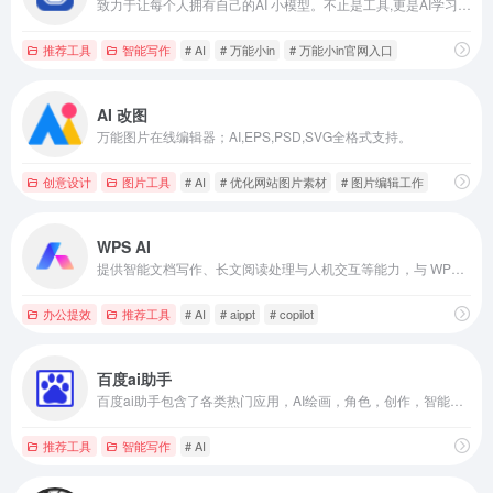
致力于让每个人拥有自己的AI 小模型。不止是工具,更是AI学习伙伴!
推荐工具
智能写作
# AI
# 万能小in
# 万能小in官网入口
AI 改图
万能图片在线编辑器；AI,EPS,PSD,SVG全格式支持。
创意设计
图片工具
# AI
# 优化网站图片素材
# 图片编辑工作
WPS AI
提供智能文档写作、长文阅读处理与人机交互等能力，与 WPS办公结合有自动生成 PPT、表格分析处理、文章改写续写、翻译等功能，助力智能办公，提升用户体验。
办公提效
推荐工具
# AI
# aippt
# copilot
百度ai助手
百度ai助手包含了各类热门应用，AI绘画，角色，创作，智能专家，娱乐，职场，命理，情感，学习等。
推荐工具
智能写作
# AI