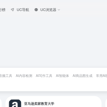
行榜
UC导航
UC浏览器
I音频工具
AI内容检测
AI写作工具
AI智能体
AI商品图生成
常用A
亚马逊卖家教育大学