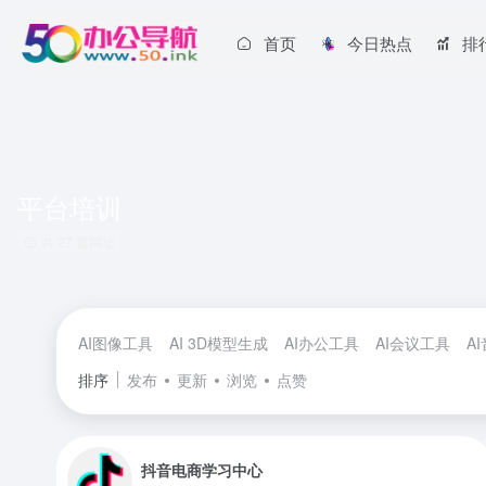
首页
今日热点
排
平台培训
共 27 篇网址
AI图像工具
AI 3D模型生成
AI办公工具
AI会议工具
A
排序
发布
更新
浏览
点赞
抖音电商学习中心