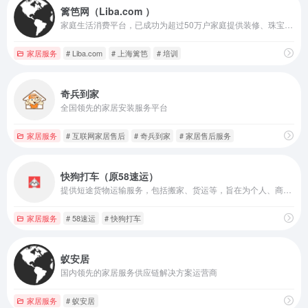
篱笆网（Liba.com ）
家庭生活消费平台，已成功为超过50万户家庭提供装修、珠宝・婚庆、育儿等方面的服务。
家居服务
# Liba.com
# 上海篱笆
# 培训
奇兵到家
全国领先的家居安装服务平台
家居服务
# 互联网家居售后
# 奇兵到家
# 家居售后服务
快狗打车（原58速运）
提供短途货物运输服务，包括搬家、货运等，旨在为个人、商家及企业用户提供快速、安全、省钱的短途物品运送服务
家居服务
# 58速运
# 快狗打车
蚁安居
国内领先的家居服务供应链解决方案运营商
家居服务
# 蚁安居