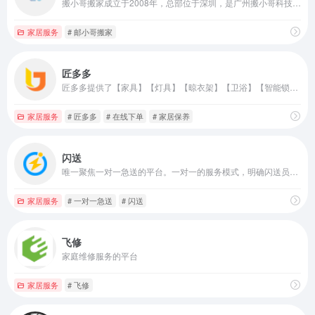
搬小哥搬家成立于2008年，总部位于深圳，是广州搬小哥科技有限公司旗下全国知名连锁搬家服务品牌。十几年来，经过搬小哥搬家全体员工的共同努力，现已发展成为拥有各类车辆数百余辆，已在深圳，广州，北京，南京，成都，武汉，西安，杭州，苏州，合肥，石家庄，南宁，长沙，贵阳，昆明，苏州，临沂等地设立多家品牌分公司及分部，专业从事搬家搬运、物流运输、仓...
家居服务
# 邮小哥搬家
匠多多
匠多多提供了【家具】【灯具】【晾衣架】【卫浴】【智能锁】【窗帘】等维修、配送、安装一站式服务，为家庭用户、师傅、商家提供全面的售后担保服务。
家居服务
# 匠多多
# 在线下单
# 家居保养
闪送
唯一聚焦一对一急送的平台。一对一的服务模式，明确闪送员从取件到送达全程一次只服务一个客户，服务时效更快、确定性更高、安全性更好。
家居服务
# 一对一急送
# 闪送
飞修
家庭维修服务的平台
家居服务
# 飞修