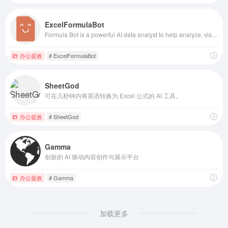
ExcelFormulaBot
Formula Bot is a powerful AI data analyst to help analyze, visualize, organize and enrich your data. Our AI data analyst is here to help you with your quantitative and qu...
办公提效
# ExcelFormulaBot
SheetGod
可在几秒钟内将英语转换为 Excel 公式的 AI 工具。
办公提效
# SheetGod
Gamma
创新的 AI 驱动内容创作与展示平台
办公提效
# Gamma
加载更多