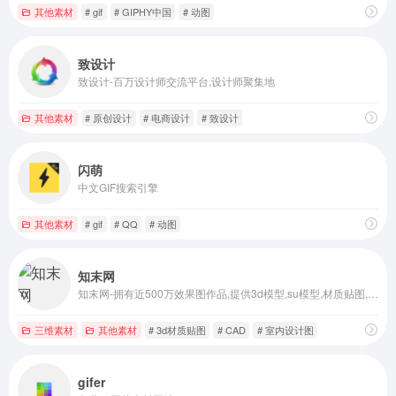
其他素材
# gif
# GIPHY中国
# 动图
致设计
致设计-百万设计师交流平台,设计师聚集地
其他素材
# 原创设计
# 电商设计
# 致设计
闪萌
中文GIF搜索引擎
其他素材
# gif
# QQ
# 动图
知末网
知末网-拥有近500万效果图作品,提供3d模型,su模型,材质贴图,cad图纸,软件/插件等素材下载.是帮助设计师提升工作效率,学习成长,开拓眼界的交流社区.
三维素材
其他素材
# 3d材质贴图
# CAD
# 室内设计图
gifer