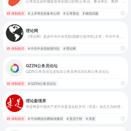
公考雷达及时捕捉发布全国公职类(公务员、事业单位、教师、医疗、国企、银行、大学生村官、社区工作者等)招考公告和职位资讯,根据个人简历与职位信息精准匹配,锁定每一个好机会。
体制相关
# 上岸考生的备考心得
# 公考雷达
# 模拟试题
理论网
《理论网》是由中共中央党校(国家行政学院)主管，中共中央党校报刊社主办的综合性马克思主义理论研究与宣传的互联网平台。《理论网》办网目标是根植实践沃土，推进理论创新；加强舆论引领，服务工作大局。努力成为鲜明的思想旗帜。
体制相关
# 中共中央党校报刊社
# 理论网
QZZN公务员论坛
QZZN公务员论坛是知名公务员考试论坛和公务员论坛
体制相关
# QZZN公务员论坛
理论新境界
求是网是中国共产党中央委员会机关刊《求是》杂志主办的理论宣传研究平台
体制相关
# 中央网信办网络传播局
# 党员干部
# 求是