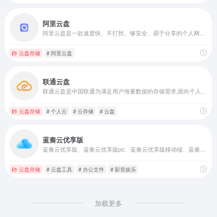
阿里云盘
阿里云盘是一款速度快、不打扰、够安全、易于分享的个人网盘，欢迎你来体验。
云盘存储
# 阿里云盘
联通云盘
联通云盘是中国联通为满足用户海量数据的存储需求,面向个人及家庭用户提供的个人云、家庭云、微信/通讯录/相册备份、多端文件共享等云存储网盘服务。
云盘存储
# 个人云
# 云存储
# 云盘
蓝奏云优享版
蓝奏云优享版、蓝奏云优享版pc、蓝奏云优享版移动端、蓝奏云优享版安卓、蓝奏云优享版App
云盘存储
# 云盘工具
# 办公文件
# 影音娱乐
加载更多