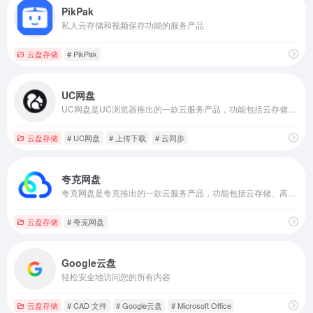
PikPak
私人云存储和视频保存功能的服务产品
云盘存储
# PikPak
UC网盘
UC网盘是UC浏览器推出的一款云服务产品，功能包括云存储、智能云同步、极速上传下载、文件分享、共享，通过UC网盘可随时随地使用或管理照片、文档、手机资料；支持PC、iOS。Android。
云盘存储
# UC网盘
# 上传下载
# 云同步
夸克网盘
夸克网盘是夸克推出的一款云服务产品，功能包括云存储、高清看剧、文件在线解压、PDF一键转换等。通过夸克网盘可随时随地管理和使用照片、文档、手机资料，目前支持Android、iOS、PC、iPad。 夸克网盘是夸克浏览器附带的功能，特点就是和浏览器本身的很多智能小工具打通了。像浏览器的很多文字识别、文件转换、文件扫描存档等功能，都可以兼容到...
云盘存储
# 夸克网盘
Google云盘
轻松安全地访问您的所有内容
云盘存储
# CAD 文件
# Google云盘
# Microsoft Office